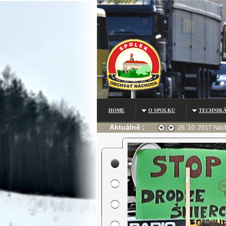
HOME
O SPOLKU
TECHNIKÁ
Aktuálně :
otiny, v Jaroměři a před Náchodem o dvě hodiny. Nehoda žádná.
26. 10. 2017 Nách
jhk