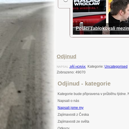
Poláci zablokovali meziná
Náchod se dnes opět to
Kdeže jsou silnice nej
Nehoda na Brance zablo
Dosud největší blokádu dopravy
odpoledne aktivisté v úseku mezi 
Odjinud
Kategorie:
Uncategorised
NAPSAL
JIŘÍ HORÁK
Zobrazeno: 49070
Odjinud - kategorie
Kategorie bude připravena v průběhu týdne. N
Napsali o nás
Napsali jsme my
Zajímavosti z Česka
Zajímavosti ze světa
Odkazy