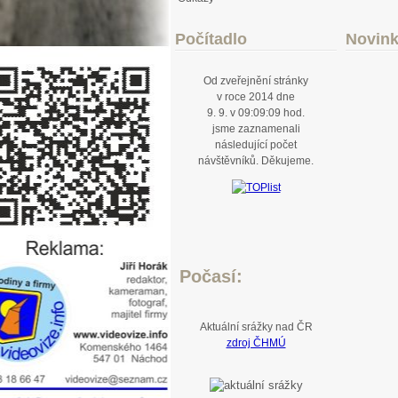
Počítadlo
Novin
Od zveřejnění stránky
v roce 2014 dne
9. 9. v 09:09:09 hod.
jsme zaznamenali
následující počet
návštěvníků. Děkujeme.
Počasí:
Aktuální srážky nad ČR
zdroj ČHMÚ