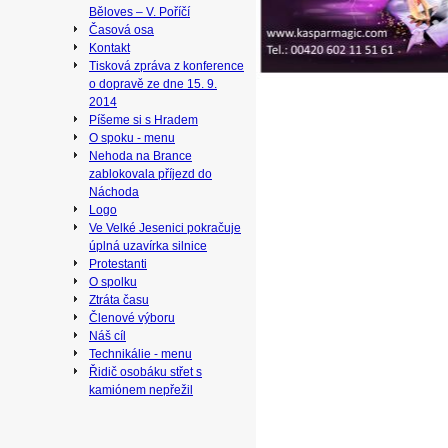
Běloves – V. Poříčí
Časová osa
Kontakt
Tisková zpráva z konference
o dopravě ze dne 15. 9.
2014
Píšeme si s Hradem
O spoku - menu
Nehoda na Brance
zablokovala příjezd do
Náchoda
Logo
Ve Velké Jesenici pokračuje
úplná uzavírka silnice
Protestanti
O spolku
Ztráta času
Členové výboru
Náš cíl
Technikálie - menu
Řidič osobáku střet s
kamiónem nepřežil