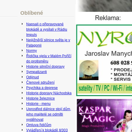
Oblíbené
Napsali o připravované
blokádě a vysílali v Rádiu
Impuls
Nejjižnější silnice světa je v
Patagonii
Normy
Řidička vjela v Malém Poříčí
do protisměru
Historie silniční dopravy
Sympatizanti
Odjinud
Členové sdružení
Psychika a deprese
Historie dopravy Náchodska
Historie železnice
Historie - menu
Uprostřed dálnice stojí dům,
jeho majitelé se odmítli
vystěhovat
Omluva řidičům
Vyjádření k blokádě II/303