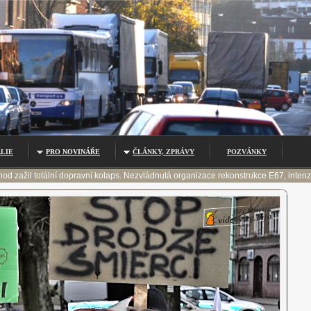
LIE
PRO NOVINÁŘE
ČLÁNKY, ZPRÁVY
POZVÁNKY
od zažil totální dopravní kolaps. Nezvládnutá organizace rekonstrukce E67, inten