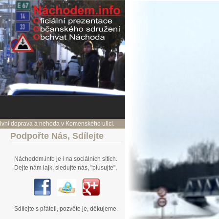
zivní doprava a nehoda v Komenského ulici.
19. 10. V chaotickém staveništi re
jhk
Podpořte
Nás, Sdílejte
Náchodem.info je i na sociálních sítích.
Dejte nám lajk, sledujte nás, "plusujte".
Sdílejte s přáteli, pozvěte je, děkujeme.