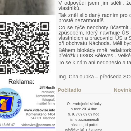
V odpovědi jsem jim sdělil,
vlastníků.
Tak zněl slib daný radním pro 
prostě nezarmoutíš.
Co se týče neochoty účastnit 
způsobem, který navrhuje ÚS 
vlastnících a pracovníci ÚS 
při obchvatu Náchoda. Měli by
Během blokády mně redaktork
přeložku II/303 Běloves - Velk
To se k nám ani nedoneslo a t
Ing. Chaloupka – předseda S
Počítadlo
Novin
Od zveřejnění stránky
v roce 2014 dne
9. 9. v 09:09:09 hod.
jsme zaznamenali
následující počet
návštěvníků. Děkujeme.