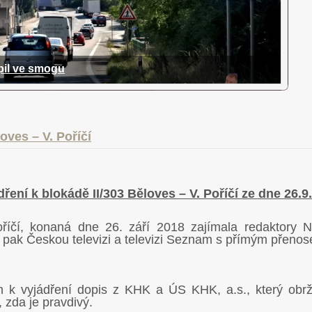
pil ve smogu
en na Náchodsku?
rodní silnici smrti
kovala příjezd do Náchoda
smogu. Skoro nehybné kolony v obou směrech od Vysokova až po
a, přestože to není vždy úplně nutné. Ostatní silnice jsou jen látány
ic. FOTO ↓
oves – V. Poříčí
dření k blokádě II/303 Běloves – V. Poříčí ze dne 26.9
íčí, konaná dne 26. září 2018 zajímala redaktory
pak Českou televizi a televizi Seznam s přímým přeno
 k vyjádření dopis z KHK a ÚS KHK, a.s., který obržel
 zda je pravdivý.