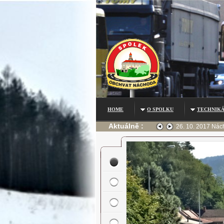
HOME
O SPOLKU
TECHNIKÁ
Aktuálně :
otiny, v Jaroměři a před Náchodem o dvě hodiny. Nehoda žádná.
26. 10. 2017 Nách
jhk