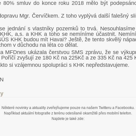
 že 80% smluv do konce roku 2018 mělo být podepsáno
dopravu Mgr. Červíčkem. Z toho vyplývá další falešný sli
se jednání s vlastníky pozemků to trvá. Nesouhlasíme
KHK, a,s. a KHK a toho se nemíníme účastnit. Nemín
a SÚS KHK budou mít Havai? Ještě, že tento skvělý náp
chom v důchodu na léta co dělat.
a MFDnes ukázala čerstvou SMS zprávu, že se výkup
é Poříčí zvyšují ze 180 Kč na 225Kč a ze 335 Kč na 425 
akto si vzájemnou spolupráci s KHK nepředstavujeme.
ON
ky
Některé novinky a aktuality zveřejňujeme pouze na našem Twitteru a Facebooku.
Například aktuální fotografie z terénu odesílané okamžitě přes mobilní telefon.
Najdete je také zde: