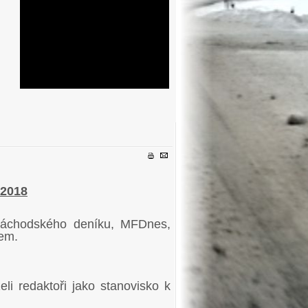
.2018
 Náchodského deníku, MFDnes,
sem.
i redaktoři jako stanovisko k