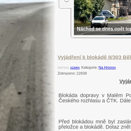
Náchod se dnes opět to
Kdeže jsou silnice nej
Poláci zablokovali meziná
Nehoda na Brance zablo
28.8.2014 - Náchod opět ve 
Mezinárodní silnice je opravován
Běloveskou ulici u Polských hran
hrubou nití.
Vyjádření k blokádě II/303 Běl
Kategorie:
Na Hronov
NAPSAL
ADMIN
Zobrazeno: 22838
Vyjá
Blokáda dopravy v Malém Poř
Českého rozhlasu a ČTK. Dále 
Před blokádou mně byl zaslán
přeložce a blokádě. Dotaz zněl,