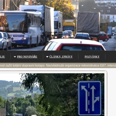
LIE
PRO NOVINÁŘE
ČLÁNKY, ZPRÁVY
POZVÁNKY
od zažil totální dopravní kolaps. Nezvládnutá organizace rekonstrukce E67, inten