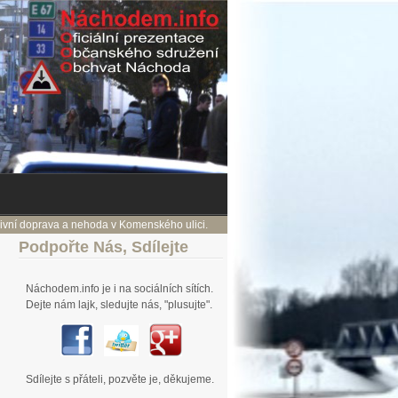
zivní doprava a nehoda v Komenského ulici.
19. 10. V chaotickém staveništi re
jhk
Podpořte
Nás, Sdílejte
Náchodem.info je i na sociálních sítích.
Dejte nám lajk, sledujte nás, "plusujte".
Sdílejte s přáteli, pozvěte je, děkujeme.