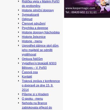
Řidička vjela v Malém Poříčí
do protisměru
Historie silniční dopravy
Sympatizanti
Odjinud
Členové sdružení
Psychika a deprese
Historie dopravy Náchodska
Historie železnice
Historie - menu
Uprostřed dálnice stojí dům,
jeho majitelé se odmítli
vystěhovat
Omluva řidičům
Vyjádření k blokádě II/303
Běloves – V. Poříčí
Časová osa
Kontakt
Tisková zpráva z konference
o dopravě ze dne 15. 9.
2014
Píšeme si s Hradem
O spoku - menu
Nehoda na Brance
zablokovala příjezd do