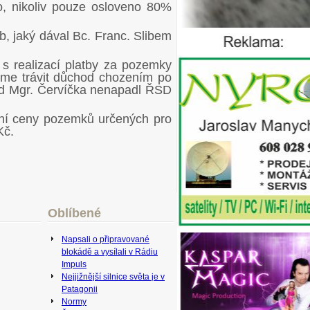
, nikoliv pouze osloveno 80%
b, jaký dával Bc. Franc. Slibem
 s realizací platby za pozemky
íme trávit důchod chozením po
ad Mgr. Červíčka nenapadl ŘSD
ní ceny pozemků určených pro
Kč.
Oblíbené
Napsali o připravované
blokádě a vysílali v Rádiu
Impuls
Nejjižnější silnice světa je v
Patagonii
Normy