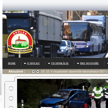
HOME
O SPOLKU
TECHNIKÁLIE
PRO NOVINÁŘE
Aktuálně :
chaotickém staveništi rekonstrukce E67 v Náchodě bez zajištěného bezpečného míst