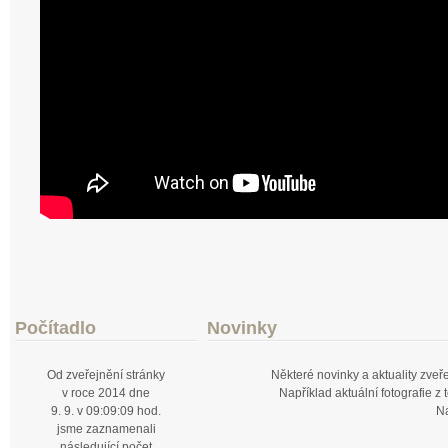
Počítadlo
Novinky
Od zveřejnění stránky
Některé novinky a aktuality zve
v roce 2014 dne
Například aktuální fotografie z
9. 9. v 09:09:09 hod.
Na
jsme zaznamenali
následující počet