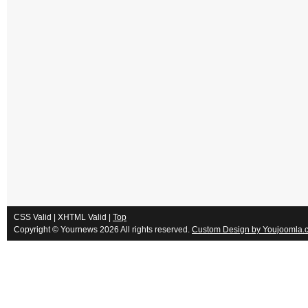
CSS Valid |
XHTML Valid |
Top
Copyright ©
Yournews
2026 All rights reserved.
Custom Design by Youjoomla.