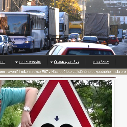
LIE
PRO NOVINÁŘE
ČLÁNKY, ZPRÁVY
POZVÁNKY
 nového, 4 km dlouhého úseku dálnice D11 před Hradcem Králové v místě bývalého p