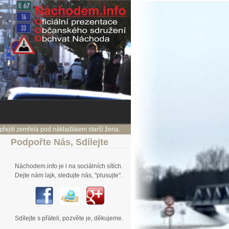
rovizorního sjezdu je už vyasfaltované. jhk
5. 10. Pracovníci dodavatelské firm
Podpořte
Nás, Sdílejte
Náchodem.info je i na sociálních sítích.
Dejte nám lajk, sledujte nás, "plusujte".
Sdílejte s přáteli, pozvěte je, děkujeme.