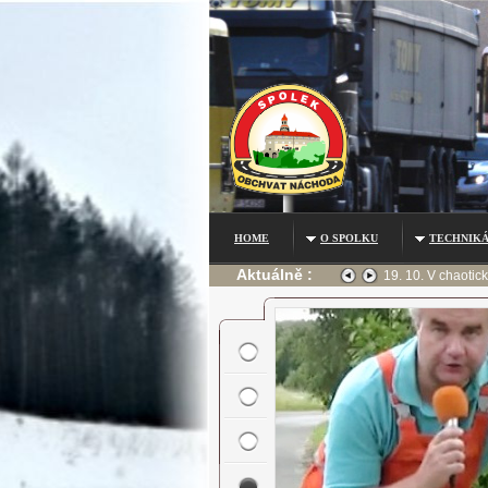
HOME
O SPOLKU
TECHNIKÁ
Aktuálně :
ečného místa pro přejití zemřela pod náklaďákem starší žena.
12. 10. Napojení